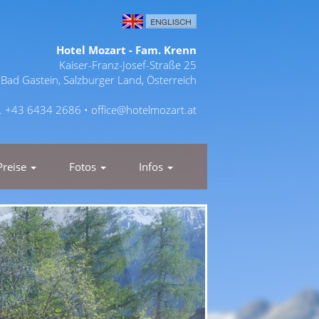
Hotel Mozart - Fam. Krenn
Kaiser-Franz-Josef-Straße 25
Bad Gastein, Salzburger Land, Österreich
l. +43 6434 2686 •
office@hotelmozart.at
Preise
Fotos
Infos