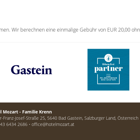
ommen. Wir berechnen eine einmalige Gebühr von EUR 20,00 ohn
l Mozart - Familie Krenn
r-Franz-Josef-Straße 25, 5640 Bad Gastein, Salzburger Land, Österreich
+43 6434 2686 •
office@hotelmozart.at