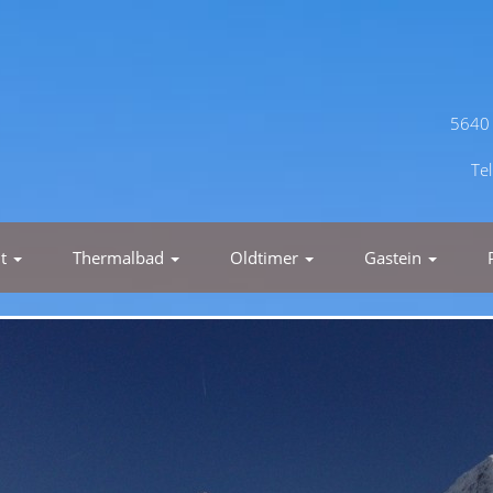
5640 
Te
nt
Thermalbad
Oldtimer
Gastein